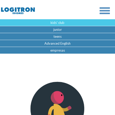
kids' club
junior
teens
Advanced English
empresas